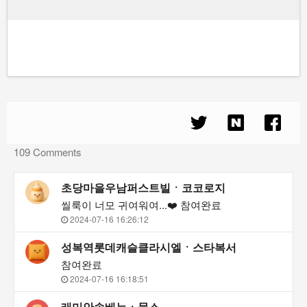
109 Comments
초당마을우남퍼스트빌ㆍ코코로지
씰룩이 너모 귀여워여...❤️ 참여완료
2024-07-16 16:26:12
성복역롯데캐슬클라시엘ㆍ스타복서
참여완료
2024-07-16 16:18:51
래미안솔베뉴ㆍ뮹스