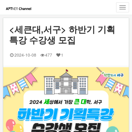
Toggl
navig
<세큰대,서구> 하반기 기획
특강 수강생 모집
2024-10-08
477
1