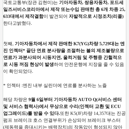
국토교통부(장관 김현미)는
기아자동차, 쌍용자동차, 포드세
일즈서비스코리아에서 제작 또는
수입 판매한 총 6개 차종 25,
633대에서 제작결함
이 발견되어
자발적으로 시정조치(리콜)
한다고
밝혔다.
첫째,
기아자동차에서 제작 판매한 K7(YG)차량 5,729대는 엔
진 인젝터* 끝단 연료 분사량을 조
절하는 볼의 제조불량으로
연료가 과분사되어 시동지연, 울컥거림 및 주행중 간헐적으
로 시동
꺼짐 현상이 발생
하여 안전운행에 지장을 줄 수 있음
이 확인되었다.
* 인젝터 :엔진 내부 실린더에 연료를 분사하는 노즐
해당 차량은
9월 6일부터 기아자동차 AUTO Q(서비스 센터
및 서비스 협력사)에서 무상으로 수
리(인젝터 교환 및 ECU
업그레이드)를 받을 수 있다.
또한 K5(JF)차량 14,357대는 진공
펌프 브레이크 호스 연결부위가 손상되어 브레이크 부스터
(제
동력을 증대시키는 배력장치)의 작동압이 형성되지 않아