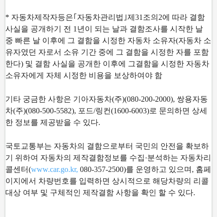
* 자동차제작자등은｢자동차관리법｣제31조의2에 따라 결함
사실을 공개하기 전 1년이 되는 날
과 결함조사를 시작한 날
중 빠른 날 이후에 그 결함을 시정한 자동차 소유자(자동차 소
유자였
던 자로서 소유 기간 중에 그 결함을 시정한 자를 포함
한다) 및 결함 사실을 공개한 이후에 그
결함을 시정한 자동차
소유자에게 자체 시정한 비용을 보상하여야 함
기타 궁금한 사항은 기아자동차(주)(080-200-2000), 쌍용자동
차(주)(080-500-5582), 포드/링컨
(1600-6003)로 문의하면 상세
한 정보를 제공받을 수 있다.
국토교통부는 자동차의 결함으로부터 국민의 안전을 확보하
기 위하여 자동차의 제작결함정보
를 수집·분석하는 자동차리
콜센터(
www.car.go.kr,
080-357-2500)를 운영하고 있으며, 홈페
이
지에서 차량번호를 입력하면 상시적으로 해당차량의 리콜
대상 여부 및 구체적인 제작결함 사
항을 확인 할 수 있다.