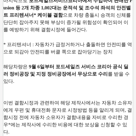
마지막으로
포드세일즈서비스코리아에서 수입하여 판매한 F
usion 등 2개 차종 1,002대는 운적
석 및 조수석 좌석의 안전벨
트 프리텐셔너* 케이블 결함
으로 차량 충돌시 승객의 신체를
단단
히 잡아주지 못해 부상이 증가될 위험성이 확인되어 이
를 예방하기 위해 결함시정에 들어간다.
* 프리텐셔너 : 자동차가 급정거하거나 출돌하면 안전띠를 역
으로 되감아 안전띠를 버클 쪽으
로 잡아당기는 장치
해당차량은
9월 6일부터 포드세일즈 서비스 코리아 공식 딜
러 정비공장 및 지정 정비공장에서
무상으로 수리
를 받을 수
있다.
이번 결함시정과 관련하여 해당 제작사에서는 자동차 소유자
에게 우편 및 휴대전화 문자로 시
정방법 등을 알리게 되며, 결
함시정 전에 자동차 소유자가 결함내용을 자비로 수리한 경
우*에
는 제작사에 수리한 비용에 대한 보상을 신청할 수 있
다.