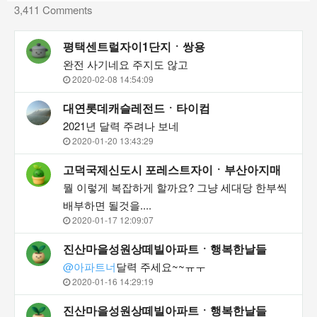
3,411 Comments
평택센트럴자이1단지ㆍ쌍용
완전 사기네요 주지도 않고
2020-02-08 14:54:09
대연롯데캐슬레전드ㆍ타이컴
2021년 달력 주려나 보네
2020-01-20 13:43:29
고덕국제신도시 포레스트자이ㆍ부산아지매
뭘 이렇게 복잡하게 할까요? 그냥 세대당 한부씩
배부하면 될것을....
2020-01-17 12:09:07
진산마을성원상떼빌아파트ㆍ행복한날들
@아파트너
달력 주세요~~ㅠㅜ
2020-01-16 14:29:19
진산마을성원상떼빌아파트ㆍ행복한날들