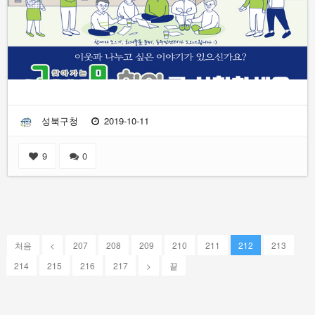
성북구청
2019-10-11
9
0
처음
<
207
208
209
210
211
212
213
214
215
216
217
>
끝