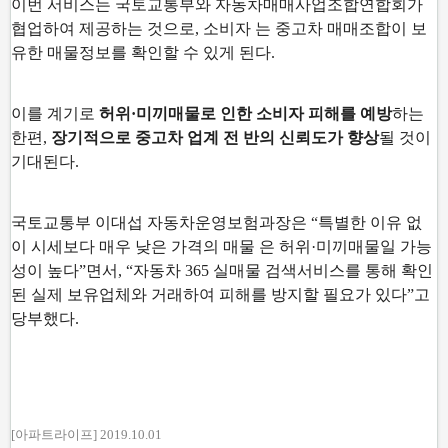
이번 서비스는 국토교통부와 자동차매매사업조합연합회가
협업하여 제공하는 것으로
,
소비자 는 중고차 매매조합이 보
유한 매물정보를 확인할 수 있게 된다
.
이를 계기로
허위
·
미끼매물로 인한 소비자 피해를 예방
하는
한편
,
장기적으로 중고차 업계 전 반의 신뢰도가 향상
될 것이
기대된다
.
국토교통부 이대섭 자동차운영보험과장은
“
특별한 이유 없
이 시세보다 매우 낮은 가격의 매물 은 허위
·
미끼매물일 가능
성이 높다
”
면서
, “
자동차
365
실매물 검색서비스를 통해 확인
된 실제 보유업체와 거래하여 피해를 방지할 필요가 있다
”
고
당부했다
.
[아파트라이프] 2019.10.01